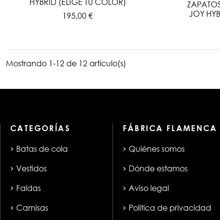
HYBRID (ELIGE TU COLOR)
ZAPATO
JOY HYB
195,00 €
Mostrando 1-12 de 12 artículo(s)
CATEGORÍAS
FÁBRICA FLAMENCA
Batas de cola
Quiénes somos
Vestidos
Dónde estamos
Faldas
Aviso legal
Camisas
Política de privacidad